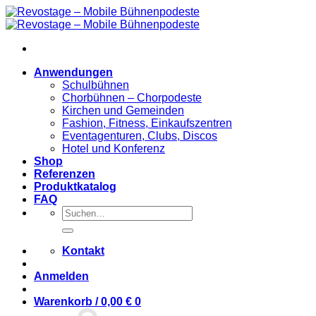
Zum
Inhalt
springen
Anwendungen
Schulbühnen
Chorbühnen – Chorpodeste
Kirchen und Gemeinden
Fashion, Fitness, Einkaufszentren
Eventagenturen, Clubs, Discos
Hotel und Konferenz
Shop
Referenzen
Produktkatalog
FAQ
Suchen
nach:
Kontakt
Anmelden
Warenkorb /
0,00
€
0