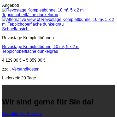
Angebot!
Schnellansicht
Revostage Komplettbühnen
Revostage Komplettbühne, 10 m², 5 x 2 m,
Teppichoberfläche dunkelgrau
4.129,00
€
–
5.859,00
€
zzgl.
Versandkosten
Lieferzeit:
20 Tage
Wir sind gerne für Sie da!
Kontaktieren Sie uns!