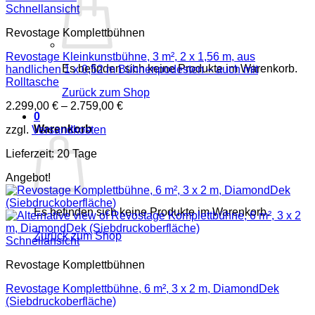
Schnellansicht
Revostage Komplettbühnen
Revostage Kleinkunstbühne, 3 m², 2 x 1,56 m, aus
Es befinden sich keine Produkte im Warenkorb.
handlichen 1 x 0,52 m Bühnenpodesten – auch mit
Rolltasche
Zurück zum Shop
2.299,00
€
–
2.759,00
€
0
Warenkorb
zzgl.
Versandkosten
Lieferzeit:
20 Tage
Angebot!
Es befinden sich keine Produkte im Warenkorb.
Zurück zum Shop
Schnellansicht
Revostage Komplettbühnen
Revostage Komplettbühne, 6 m², 3 x 2 m, DiamondDek
(Siebdruckoberfläche)