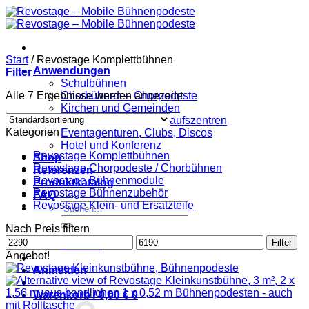
Zum
Inhalt
springen
Start
/
Revostage Komplettbühnen
Anwendungen
Filter
Schulbühnen
Alle 7 Ergebnisse werden angezeigt
Chorbühnen – Chorpodeste
Kirchen und Gemeinden
Fashion, Fitness, Einkaufszentren
Kategorien
Eventagenturen, Clubs, Discos
Hotel und Konferenz
Revostage Komplettbühnen
Shop
Revostage Chorpodeste / Chorbühnen
Referenzen
Revostage Bühnenmodule
Produktkatalog
Revostage Bühnenzubehör
FAQ
Revostage Klein- und Ersatzteile
Suchen
nach:
Nach Preis filtern
Min.
Max.
Filter
Kontakt
Preis
Preis
Angebot!
Anmelden
Warenkorb /
0,00
€
0