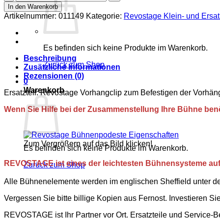
Vorhangclip
In den Warenkorb
Menge
Artikelnummer:
011149
Kategorie:
Revostage Klein- und Ersat
Es befinden sich keine Produkte im Warenkorb.
Beschreibung
Zurück zum Shop
Zusätzliche Informationen
Rezensionen (0)
0
Warenkorb
Ersatzteil: Revostage Vorhangclip zum Befestigen der Vorhän
Wenn Sie Hilfe bei der Zusammenstellung Ihre Bühne benöt
Zum Vergrößern auf das Bild klicken!
Es befinden sich keine Produkte im Warenkorb.
REVOSTAGE ist
eines der leichtesten
Bühnensysteme auf
Zurück zum Shop
Alle Bühnenelemente werden im englischen Sheffield unter den
Vergessen Sie bitte billige Kopien aus Fernost. Investieren Si
REVOSTAGE ist Ihr Partner vor Ort. Ersatzteile und Service-Be