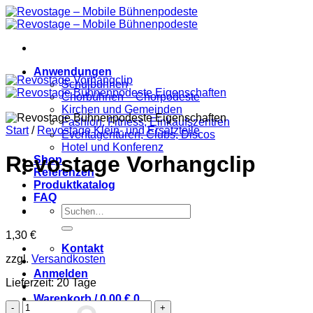
Zum
Inhalt
springen
Anwendungen
Schulbühnen
Chorbühnen – Chorpodeste
Kirchen und Gemeinden
Fashion, Fitness, Einkaufszentren
Start
/
Revostage Klein- und Ersatzteile
Eventagenturen, Clubs, Discos
Hotel und Konferenz
Revostage Vorhangclip
Shop
Referenzen
Produktkatalog
FAQ
Suchen
nach:
1,30
€
Kontakt
zzgl.
Versandkosten
Anmelden
Lieferzeit:
20 Tage
Warenkorb /
0,00
€
0
Revostage